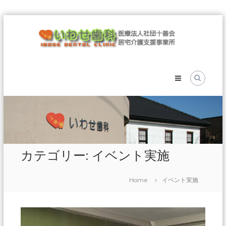
Skip
医
to
療
content
法
人
社
団
十
善
会
い
わ
カテゴリー: イベント実施
せ
歯
Home
イベント実施
科
医
療
法
人