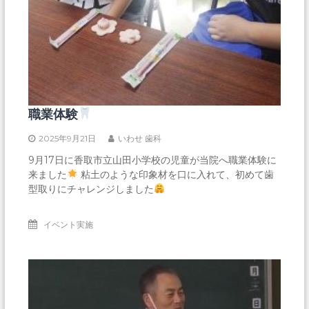
職業体験
2025年9月21日
いわせ 歯科
9月17日に香取市立山田小学校の児童が当院へ職業体験に
来ました
粘土のような印象材を口に入れて、初めて歯
型取りにチャレンジしました
イベント実施