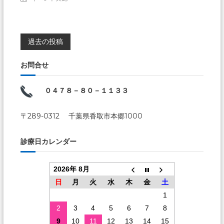
投
過去の投稿
稿
お問合せ
ナ
０４７８－８０－１１３３
ビ
〒289-0312 千葉県香取市本郷1000
ゲ
診療日カレンダー
ー
2026年 8月
シ
日
月
火
水
木
金
土
1
ョ
2
3
4
5
6
7
8
9
10
11
12
13
14
15