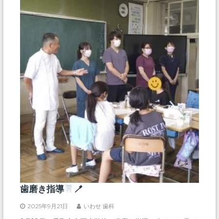
社
団
十
善
会
居
宅
介
護
支
援
事
業
所
歯磨き指導
🪥
2025年9月21日
いわせ 歯科