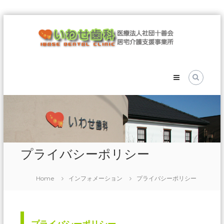
Skip
医
to
療
content
法
人
社
団
十
善
会
い
わ
プライバシーポリシー
せ
歯
Home
インフォメーション
プライバシーポリシー
科
医
療
法
人