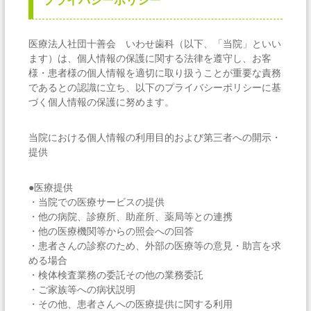
プライバシーポリシー
社
団
十
医療法人社団十善会 いわせ歯科（以下、「当院」といい
善
会
ます）は、個人情報の保護に関する法律を遵守し、お客
居
様・患者様の個人情報を適切に取り扱うことが重要な責務
宅
であるとの認識に立ち、以下のプライバシーポリシーに基
介
づく個人情報の保護に努めます。
護
支
援
当院における個人情報の利用目的および第三者への開示・
事
提供
業
所
●医療提供
・当院での医療サービスの提供
・他の病院、診療所、助産所、薬局等との連携
・他の医療機関等からの照会への回答
・患者さんの診察のため、外部の医療等の意見・助言を求
める場合
・検体検査業務の委託その他の業務委託
・ご家族等への病状説明
・その他、患者さんへの医療提供に関する利用