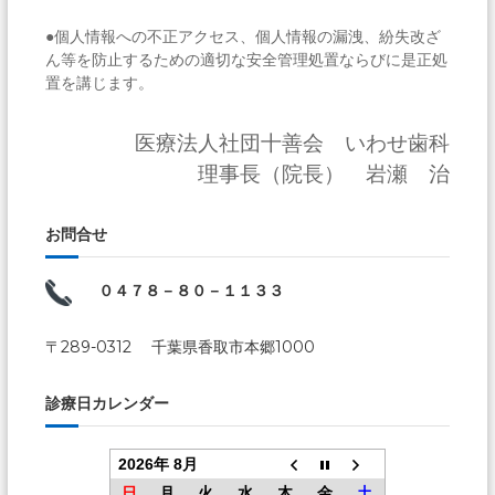
●個人情報への不正アクセス、個人情報の漏洩、紛失改ざ
ん等を防止するための適切な安全管理処置ならびに是正処
置を講じます。
医療法人社団十善会 いわせ歯科
理事長（院長） 岩瀬 治
お問合せ
０４７８－８０－１１３３
〒289-0312 千葉県香取市本郷1000
診療日カレンダー
2026年 8月
日
月
火
水
木
金
土