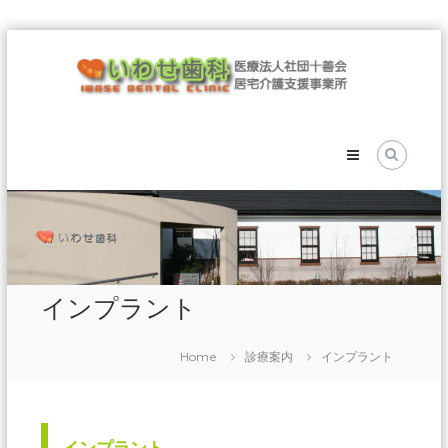
Skip
医
to
療
content
法
人
社
団
十
善
会
い
わ
インプラント
せ
歯
Home
診療案内
インプラント
科
医
療
法
人