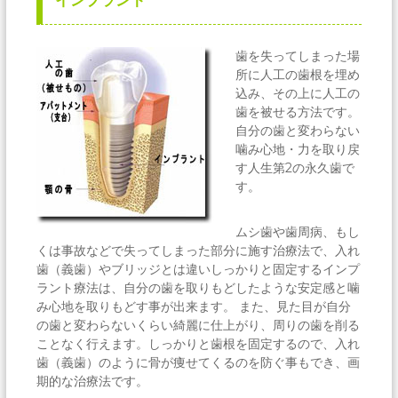
インプラント
社
団
十
歯を失ってしまった場
善
会
所に人工の歯根を埋め
居
込み、その上に人工の
宅
歯を被せる方法です。
介
自分の歯と変わらない
護
噛み心地・力を取り戻
支
す人生第2の永久歯で
援
事
す。
業
所
ムシ歯や歯周病、もし
くは事故などで失ってしまった部分に施す治療法で、入れ
歯（義歯）やブリッジとは違いしっかりと固定するインプ
ラント療法は、自分の歯を取りもどしたような安定感と噛
み心地を取りもどす事が出来ます。 また、見た目が自分
の歯と変わらないくらい綺麗に仕上がり、周りの歯を削る
ことなく行えます。しっかりと歯根を固定するので、入れ
歯（義歯）のように骨が痩せてくるのを防ぐ事もでき、画
期的な治療法です。