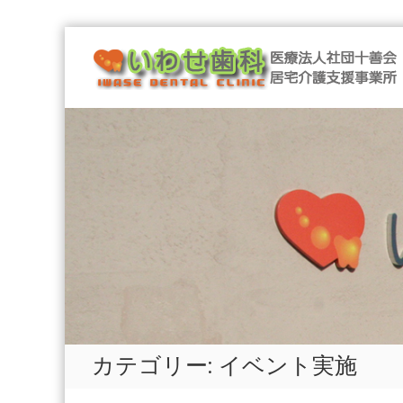
Skip
医
to
療
content
法
人
社
団
十
善
会
い
わ
せ
歯
科
医
カテゴリー: イベント実施
療
法