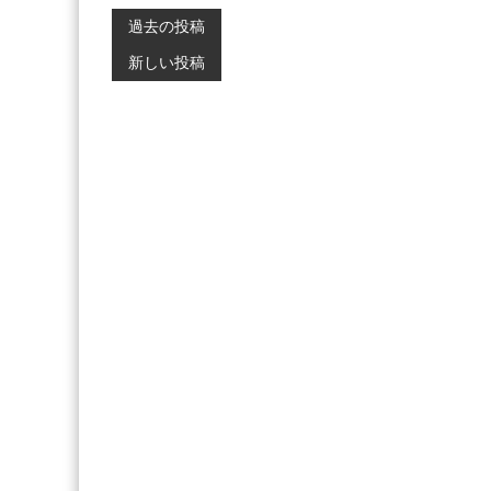
投
過去の投稿
新しい投稿
稿
ナ
ビ
ゲ
ー
シ
ョ
ン