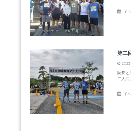
イベ
第二
202
院長と
二人共
イベ