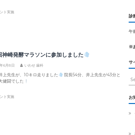
ント実施
診
午前
※
回神崎発酵マラソンに参加しました
サ
3年6月8日
いわせ 歯科
井上先生が、10キロ走りました
院長54分、井上先生が43分と
Se
大健闘でした
for:
ント実施
お