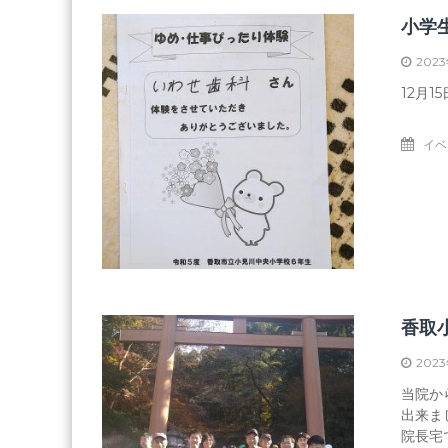
人
社
小学
団
2023
十
善
12月
会
居
イベ
宅
介
護
支
援
事
業
所
香取
2023
当院か
出来ま
院長宅