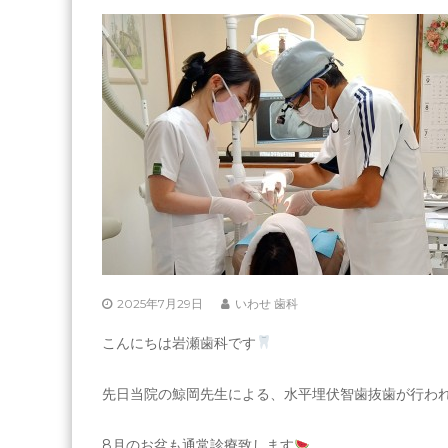
人
社
団
十
善
会
居
宅
介
護
支
援
事
業
所
2025年7月29日
いわせ 歯科
こんにちは岩瀬歯科です
先日当院の鯨岡先生による、水平埋伏智歯抜歯が行わ
8月のお盆も通常診療致します