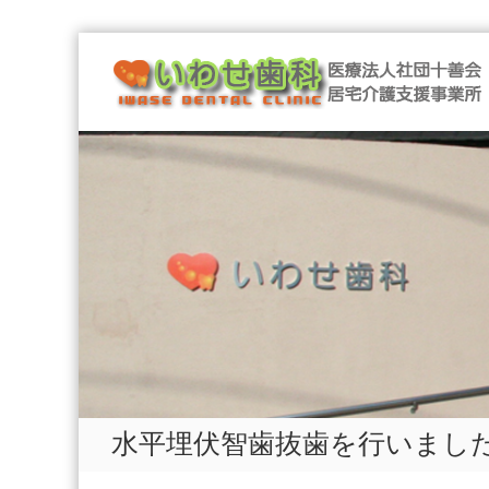
Skip
医
to
療
content
法
人
社
団
十
善
会
い
わ
せ
歯
科
医
水平埋伏智歯抜歯を行いまし
療
法