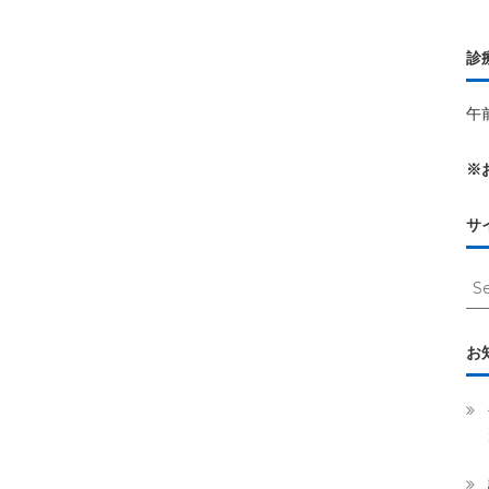
診
午前
※
サ
Se
for:
お