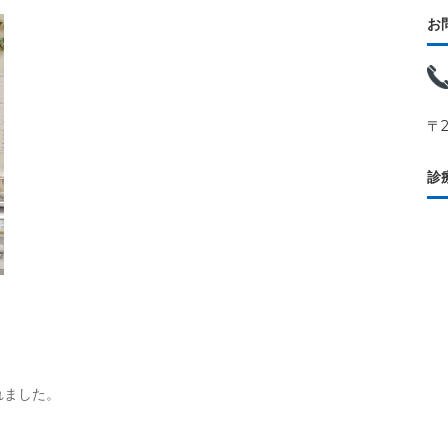
お
〒
診
れました。